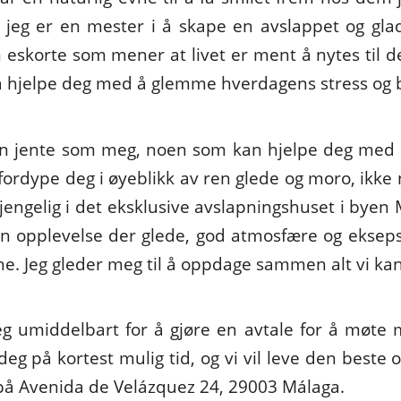
og jeg er en mester i å skape en avslappet og gl
n eskorte som mener at livet er ment å nytes til de
 å hjelpe deg med å glemme hverdagens stress og
 en jente som meg, noen som kan hjelpe deg med å 
 fordype deg i øyeblikk av ren glede og moro, ik
gjengelig i det eksklusive avslapningshuset i byen
en opplevelse der glede, god atmosfære og eksepsj
. Jeg gleder meg til å oppdage sammen alt vi kan
 umiddelbart for å gjøre en avtale for å møte me
på kortest mulig tid, og vi vil leve den beste op
 på Avenida de Velázquez 24, 29003 Málaga.