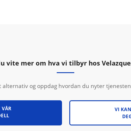
du vite mer om hva vi tilbyr hos Velazqu
t alternativ og oppdag hvordan du nyter tjeneste
 VÅR
VI KA
ELL
DEG