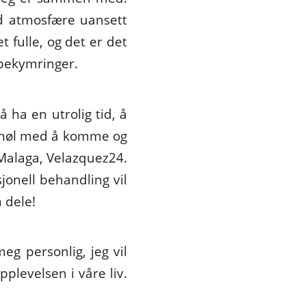
ad atmosfære uansett
t fulle, og det er det
 bekymringer.
ha en utrolig tid, å
ke nøl med å komme og
 Malaga, Velazquez24.
onell behandling vil
 dele!
g personlig, jeg vil
plevelsen i våre liv.