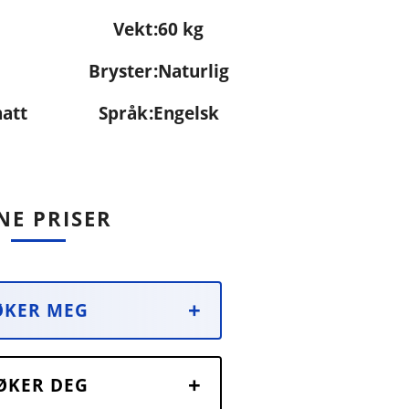
Vekt
60 kg
Bryster
Naturlig
natt
Språk
Engelsk
NE PRISER
ØKER MEG
SØKER DEG