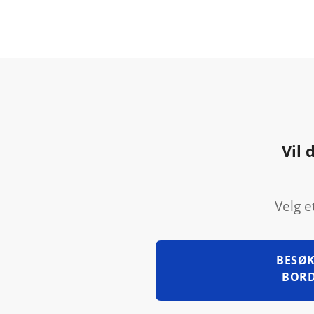
Vil 
Velg e
BESØK
BORD