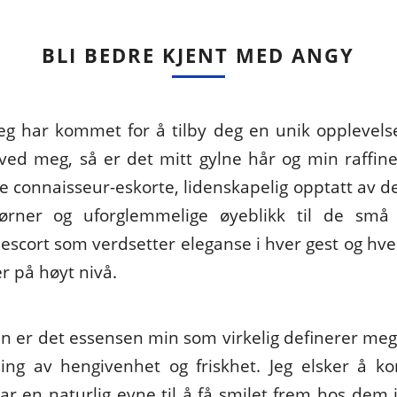
BLI BEDRE KJENT MED ANGY
jeg har kommet for å tilby deg en unik opplevelse
 ved meg, så er det mitt gylne hår og min raffine
 connaisseur-eskorte, lidenskapelig opptatt av de 
ørner og uforglemmelige øyeblikk til de små
n escort som verdsetter eleganse i hver gest og hvert
r på høyt nivå.
in er det essensen min som virkelig definerer meg
ding av hengivenhet og friskhet. Jeg elsker å 
ar en naturlig evne til å få smilet frem hos de