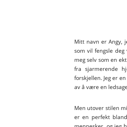
Mitt navn er Angy, 
som vil fengsle deg
meg selv som en ekte
fra sjarmerende hj
forskjellen. Jeg er e
av å være en ledsage
Men utover stilen m
er en perfekt blan
mennesker, og jeg h