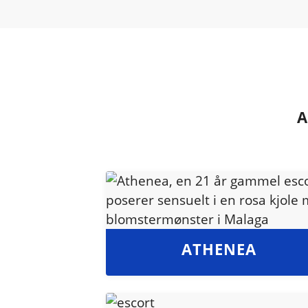
A
ATHENEA