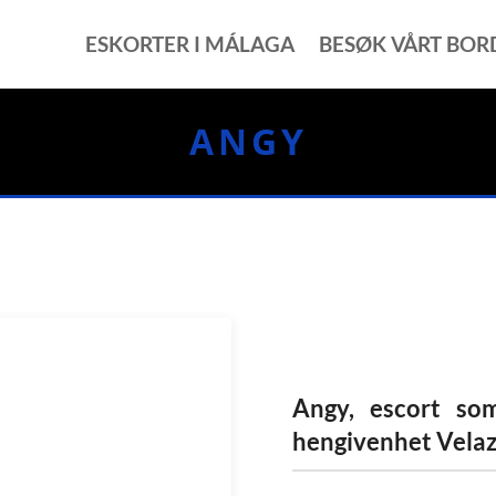
ESKORTER I MÁLAGA
BESØK VÅRT BOR
ANGY
Angy, escort so
hengivenhet Vela