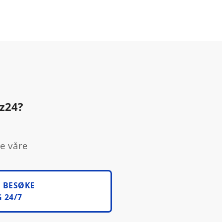
ez24?
ne våre
N BESØKE
 24/7