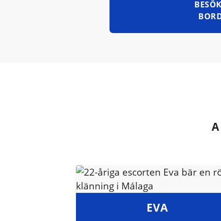
BESÖK
BORD
A
EVA