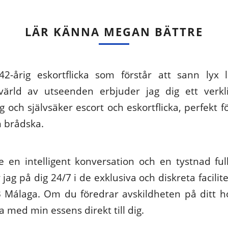
LÄR KÄNNA MEGAN BÄTTRE
2-årig eskortflicka som förstår att sann lyx l
värld av utseenden erbjuder jag dig ett verkl
g och självsäker escort och eskortflicka, perfekt f
n brådska.
e en intelligent konversation och en tystnad ful
jag på dig 24/7 i de exklusiva och diskreta facili
 Málaga. Om du föredrar avskildheten på ditt hote
ta med min essens direkt till dig.