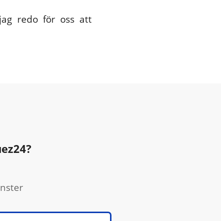
jag redo för oss att
uez24?
änster