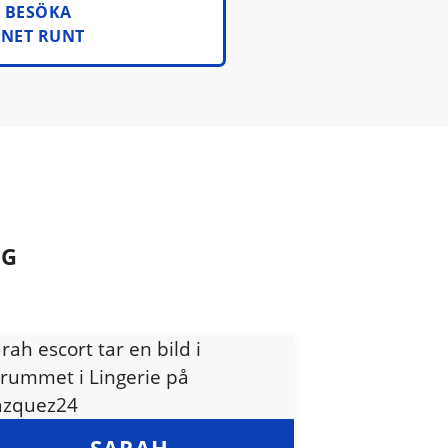
N BESÖKA
GNET RUNT
AG