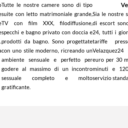
Ve
o
Tutte le nostre camere sono di tipo
e
suite con letto matrimoniale grande,
Sia le nostre s
e
TV con film XXX, filodiffusione,
di escort son
e
specchi e bagno privato con doccia e
24, tutti i gio
.
prodotti da bagno. Sono progettate
tariffe pre
a
con uno stile moderno, ricreando un
Velazquez24 
ambiente sensuale e perfetto per
euro per 30 m
godere al massimo di un incontro
minuti e 120
sessuale completo e molto
servizio stand
gratificante.