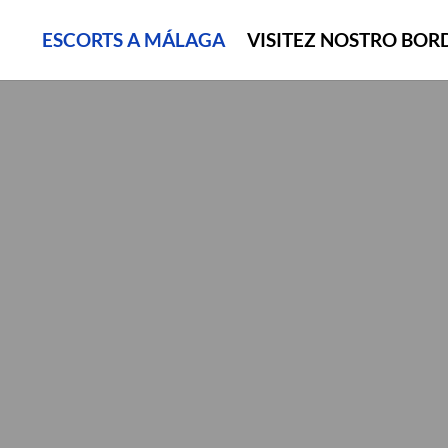
ESCORTS A MÁLAGA
VISITEZ NOSTRO BOR
BORDELLO MÁLAG
Il miglior bordello di Málaga dal 2004