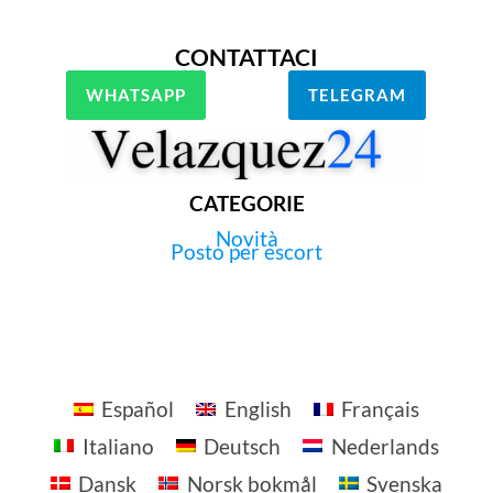
CONTATTACI
WHATSAPP
TELEGRAM
CATEGORIE
Novità
Posto per escort
Español
English
Français
Italiano
Deutsch
Nederlands
Dansk
Norsk bokmål
Svenska