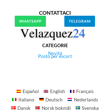
CONTATTACI
WHATSAPP
TELEGRAM
CATEGORIE
Novità
Posto per escort
Español
English
Français
Italiano
Deutsch
Nederlands
Dansk
Norsk bokmål
Svenska