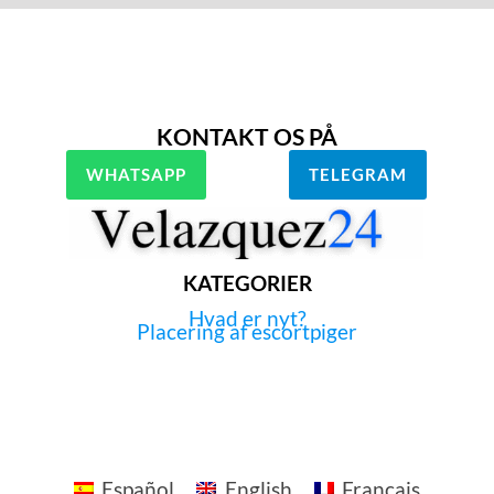
KONTAKT OS PÅ
WHATSAPP
TELEGRAM
KATEGORIER
Hvad er nyt?
Placering af escortpiger
Español
English
Français