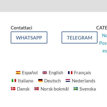
Contattaci
CAT
No
WHATSAPP
TELEGRAM
Pos
es
Español
English
Français
Italiano
Deutsch
Nederlands
Dansk
Norsk bokmål
Svenska